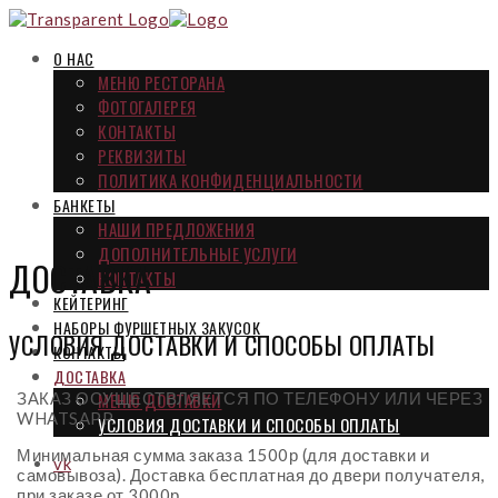
О НАС
МЕНЮ РЕСТОРАНА
ФОТОГАЛЕРЕЯ
КОНТАКТЫ
РЕКВИЗИТЫ
ПОЛИТИКА КОНФИДЕНЦИАЛЬНОСТИ
БАНКЕТЫ
НАШИ ПРЕДЛОЖЕНИЯ
ДОПОЛНИТЕЛЬНЫЕ УСЛУГИ
ДОСТАВКА
КОНТАКТЫ
КЕЙТЕРИНГ
НАБОРЫ ФУРШЕТНЫХ ЗАКУСОК
УСЛОВИЯ ДОСТАВКИ И СПОСОБЫ ОПЛАТЫ
КОНТАКТЫ
ДОСТАВКА
ЗАКАЗ ОСУЩЕСТВЛЯЕТСЯ ПО ТЕЛЕФОНУ ИЛИ ЧЕРЕЗ
МЕНЮ ДОСТАВКИ
WHATSAPP.
УСЛОВИЯ ДОСТАВКИ И СПОСОБЫ ОПЛАТЫ
Минимальная сумма заказа 1500р (для доставки и
vk
самовывоза). Доставка бесплатная до двери получателя,
при заказе от 3000р