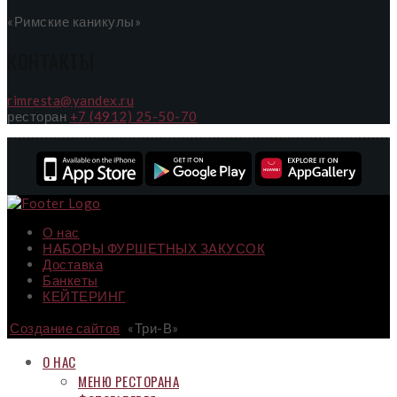
«Римские каникулы»
КОНТАКТЫ
rimresta@yandex.ru
ресторан
+7 (4912) 25-50-70
О нас
НАБОРЫ ФУРШЕТНЫХ ЗАКУСОК
Доставка
Банкеты
КЕЙТЕРИНГ
Создание сайтов
«Три-В»
О НАС
МЕНЮ РЕСТОРАНА